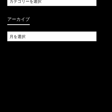
テ
ゴ
リ
アーカイブ
ー
ア
ー
カ
イ
ブ