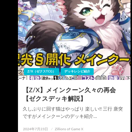
Z/X（ゼクスTCG）
デッキレシピ紹介
【Z/X】メインクーン久々の再会
【ゼクスデッキ解説】
久しぶりに回す猫はやっぱり 楽しい!! 三行 唐突
ですがメインクーンのデッキ紹介…
投
2024年7月23日
Zillions of Game X