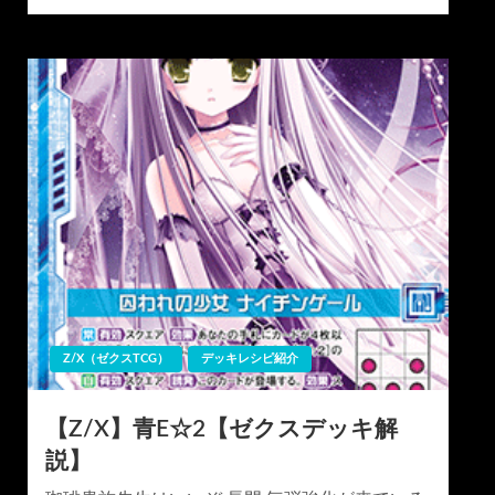
稿
日:
Z/X（ゼクスTCG）
デッキレシピ紹介
【Z/X】青E☆2【ゼクスデッキ解
説】