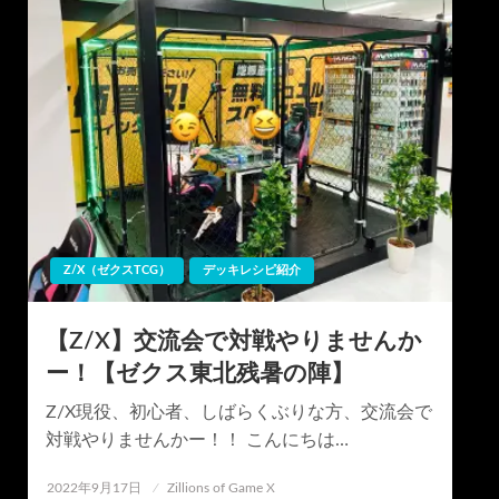
Z/X（ゼクスTCG）
デッキレシピ紹介
【Z/X】交流会で対戦やりませんか
ー！【ゼクス東北残暑の陣】
Z/X現役、初心者、しばらくぶりな方、交流会で
対戦やりませんかー！！ こんにちは…
投
2022年9月17日
Zillions of Game X