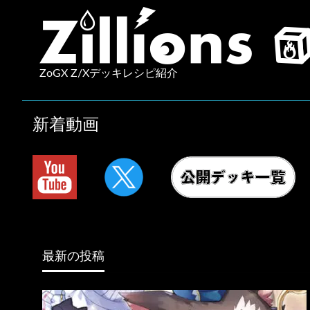
コ
ン
テ
ン
ZoGX Z/Xデッキレシピ紹介
ツ
へ
ス
新着動画
キ
ッ
プ
最新の投稿