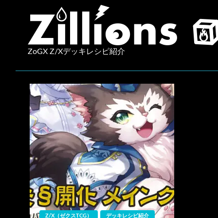
コ
ン
テ
ン
ZoGX Z/Xデッキレシピ紹介
ツ
へ
ス
キ
ッ
プ
Z/X（ゼクスTCG）
デッキレシピ紹介