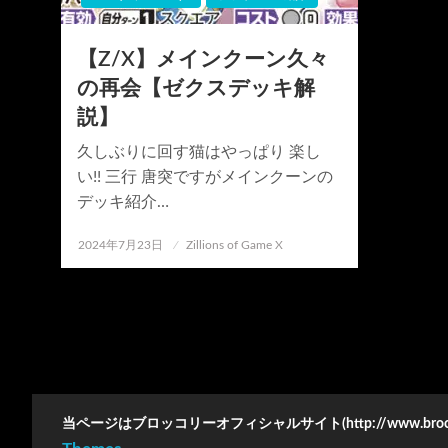
【Z/X】メインクーン久々
の再会【ゼクスデッキ解
説】
久しぶりに回す猫はやっぱり 楽し
い!! 三行 唐突ですがメインクーンの
デッキ紹介…
投
2024年7月23日
Zillions of Game X
稿
日:
当ページはブロッコリーオフィシャルサイト(http://www.bro